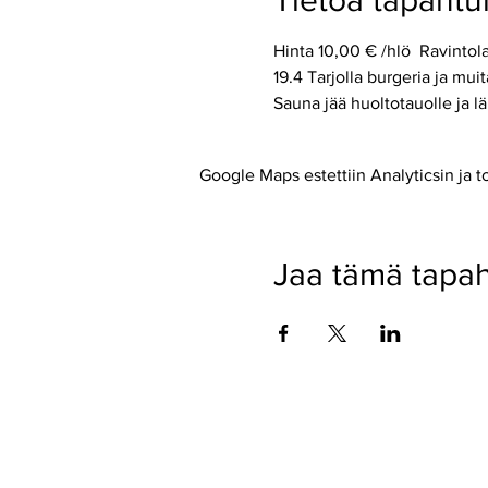
Tietoa tapaht
Hinta 10,00 € /hlö  Ravintola
19.4 Tarjolla burgeria ja muita
Sauna jää huoltotauolle ja l
Google Maps estettiin Analyticsin ja t
Jaa tämä tapa