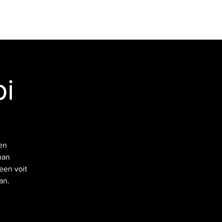
VIDEOT
YHTEYSTIEDOT
Kirjaudu
pi
en
nan
een voit
an.