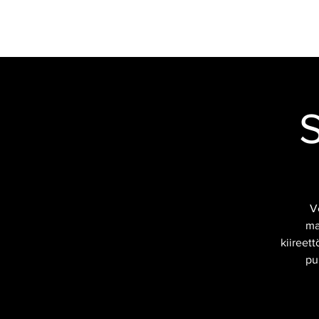
VERSTAS
RAVINTOLA
MOOTTOR
S
V
ma
kiireet
pu