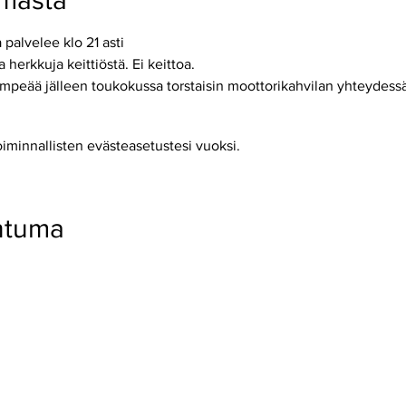
umasta
 palvelee klo 21 asti 
 herkkuja keittiöstä. Ei keittoa.  
ämpeää jälleen toukokussa torstaisin moottorikahvilan yhteydessä
oiminnallisten evästeasetustesi vuoksi.
htuma