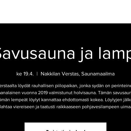
IKAHVILA
JUHLAT
TAPAHTUMAT
HOTELLI
SAVUSAUNA
avusauna ja lam
ke 19.4.
  |  
Nakkilan Verstas, Saunamaailma
erstaalta löydät rauhallisen piilopaikan, jonka sydän on perintein
analainen vuonna 2019 valmistunut holvisauna. Tämän savusau
tömän lempeät löylyt kannattaa ehdottomasti kokea. Löylyjen jälk
lahtaa viereiseen ja taatusti raikkaaseen pohjavesilampeen uima