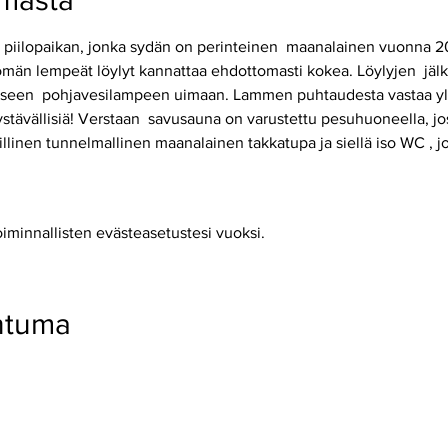
umasta
n piilopaikan, jonka sydän on perinteinen  maanalainen vuonna 2
män lempeät löylyt kannattaa ehdottomasti kokea. Löylyjen  jälk
aaseen  pohjavesilampeen uimaan. Lammen puhtaudesta vastaa yli 1
 ystävällisiä! Verstaan  savusauna on varustettu pesuhuoneella, jo
illinen tunnelmallinen maanalainen takkatupa ja siellä iso WC , jo
oiminnallisten evästeasetustesi vuoksi.
htuma