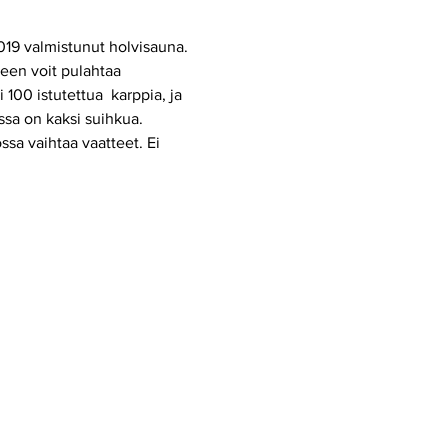
019 valmistunut holvisauna. 
een voit pulahtaa 
00 istutettua  karppia, ja 
ssa on kaksi suihkua. 
ssa vaihtaa vaatteet. Ei 