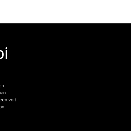
VIDEOT
YHTEYSTIEDOT
Kirjaudu
pi
en
nan
een voit
an.