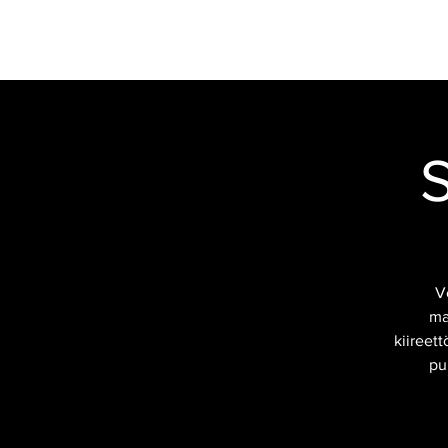
VERSTAS
RAVINTOLA
MOOTTOR
S
V
ma
kiireet
pu