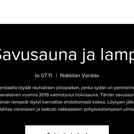
IKAHVILA
JUHLAT
TAPAHTUMAT
HOTELLI
SAVUSAUNA
avusauna ja lam
to 07.11.
  |  
Nakkilan Verstas
erstaalta löydät rauhallisen piilopaikan, jonka sydän on perintein
analainen vuonna 2019 valmistunut holvisauna. Tämän savusau
tömän lempeät löylyt kannattaa ehdottomasti kokea. Löylyjen jälk
lahtaa viereiseen ja taatusti raikkaaseen pohjavesilampeen uima