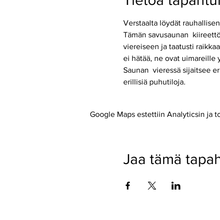
Tietoa tapaht
Verstaalta löydät rauhallise
Tämän savusaunan  kiireettö
viereiseen ja taatusti raikk
ei hätää, ne ovat uimareille
Saunan  vieressä sijaitsee er
erillisiä puhutiloja. 
Google Maps estettiin Analyticsin ja t
Jaa tämä tapa