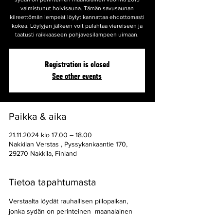
valmistunut holvisauna. Tämän savusaunan
kiireettömän lempeät löylyt kannattaa ehdottomasti
kokea. Löylyjen jälkeen voit pulahtaa viereiseen ja
taatusti raikkaaseen pohjavesilampeen uimaan.
Registration is closed
See other events
Paikka & aika
21.11.2024 klo 17.00 – 18.00
Nakkilan Verstas , Pyssykankaantie 170,
29270 Nakkila, Finland
Tietoa tapahtumasta
Verstaalta löydät rauhallisen piilopaikan, 
jonka sydän on perinteinen  maanalainen 