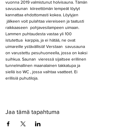
vuonna 2019 valmistunut holvisauna. Tämän 
savusaunan  kiireettömän lempeät löylyt 
kannattaa ehdottomasti kokea. Löylyjen 
 jälkeen voit pulahtaa viereiseen ja taatusti 
raikkaaseen  pohjavesilampeen uimaan. 
Lammen puhtaudesta vastaa yli 100 
istutettua  karppia, ja ei hätää, ne ovat 
uimareille ystävällisiä! Verstaan  savusauna 
on varustettu pesuhuoneella, jossa on kaksi 
suihkua. Saunan  vieressä sijaitsee erillinen 
tunnelmallinen maanalainen takkatupa ja 
siellä iso WC , jossa vaihtaa vaatteet. Ei 
erillisiä puhutiloja. 
Jaa tämä tapahtuma