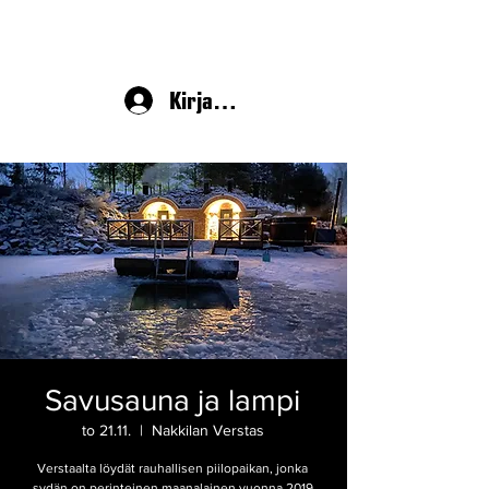
Kirjaudu
Savusauna ja lampi
to 21.11.
  |  
Nakkilan Verstas
Verstaalta löydät rauhallisen piilopaikan, jonka
sydän on perinteinen maanalainen vuonna 2019