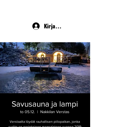
Kirjaudu
Savusauna ja lampi
to 05.12.
  |  
Nakkilan Verstas
Verstaalta löydät rauhallisen piilopaikan, jonka
sydän on perinteinen maanalainen vuonna 2019