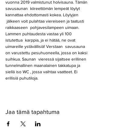
vuonna 2019 valmistunut holvisauna. Tämän 
savusaunan  kiireettömän lempeät löylyt 
kannattaa ehdottomasti kokea. Löylyjen 
 jälkeen voit pulahtaa viereiseen ja taatusti 
raikkaaseen  pohjavesilampeen uimaan. 
Lammen puhtaudesta vastaa yli 100 
istutettua  karppia, ja ei hätää, ne ovat 
uimareille ystävällisiä! Verstaan  savusauna 
on varustettu pesuhuoneella, jossa on kaksi 
suihkua. Saunan  vieressä sijaitsee erillinen 
tunnelmallinen maanalainen takkatupa ja 
siellä iso WC , jossa vaihtaa vaatteet. Ei 
erillisiä puhutiloja. 
Jaa tämä tapahtuma