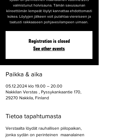
valmistunut holvisauna. Tämän savusaunan
kiireettömän lempeät löylyt kannattaa ehdottomasti
kokea. Löylyjen jälkeen voit pulahtaa viereiseen ja
taatusti raikkaaseen pohjavesilampeen uimaan.
Registration is closed
See other events
Paikka & aika
05.12.2024 klo 19.00 – 20.00
Nakkilan Verstas , Pyssykankaantie 170,
29270 Nakkila, Finland
Tietoa tapahtumasta
Verstaalta löydät rauhallisen piilopaikan, 
jonka sydän on perinteinen  maanalainen 