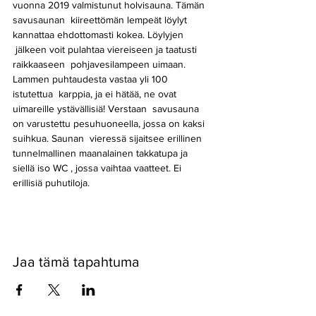
vuonna 2019 valmistunut holvisauna. Tämän 
savusaunan  kiireettömän lempeät löylyt 
kannattaa ehdottomasti kokea. Löylyjen 
 jälkeen voit pulahtaa viereiseen ja taatusti 
raikkaaseen  pohjavesilampeen uimaan. 
Lammen puhtaudesta vastaa yli 100 
istutettua  karppia, ja ei hätää, ne ovat 
uimareille ystävällisiä! Verstaan  savusauna 
on varustettu pesuhuoneella, jossa on kaksi 
suihkua. Saunan  vieressä sijaitsee erillinen 
tunnelmallinen maanalainen takkatupa ja 
siellä iso WC , jossa vaihtaa vaatteet. Ei 
erillisiä puhutiloja. 
Jaa tämä tapahtuma