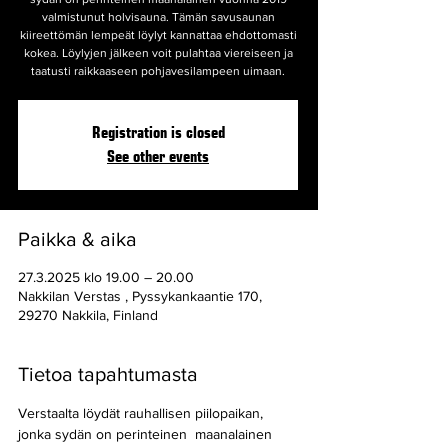
valmistunut holvisauna. Tämän savusaunan
kiireettömän lempeät löylyt kannattaa ehdottomasti
kokea. Löylyjen jälkeen voit pulahtaa viereiseen ja
taatusti raikkaaseen pohjavesilampeen uimaan.
Registration is closed
See other events
Paikka & aika
27.3.2025 klo 19.00 – 20.00
Nakkilan Verstas , Pyssykankaantie 170,
29270 Nakkila, Finland
Tietoa tapahtumasta
Verstaalta löydät rauhallisen piilopaikan, 
jonka sydän on perinteinen  maanalainen 