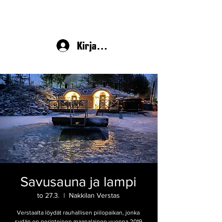
Kirjaudu
Savusauna ja lampi
to 27.3.
  |  
Nakkilan Verstas
Verstaalta löydät rauhallisen piilopaikan, jonka
sydän on perinteinen maanalainen vuonna 2019