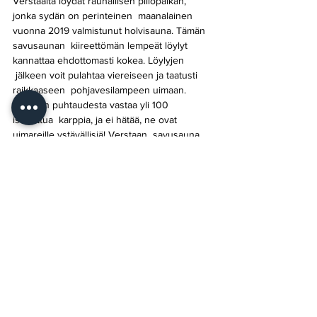
Verstaalta löydät rauhallisen piilopaikan, 
jonka sydän on perinteinen  maanalainen 
vuonna 2019 valmistunut holvisauna. Tämän 
savusaunan  kiireettömän lempeät löylyt 
kannattaa ehdottomasti kokea. Löylyjen 
 jälkeen voit pulahtaa viereiseen ja taatusti 
raikkaaseen  pohjavesilampeen uimaan. 
Lammen puhtaudesta vastaa yli 100 
istutettua  karppia, ja ei hätää, ne ovat 
uimareille ystävällisiä! Verstaan  savusauna 
on varustettu pesuhuoneella, jossa on kaksi 
suihkua. Saunan  vieressä sijaitsee erillinen 
tunnelmallinen maanalainen takkatupa jossa 
vaihtaa vaatteet.
Jaa tämä tapahtuma