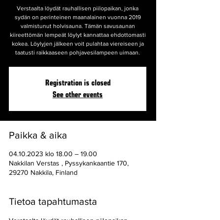
Verstaalta löydät rauhallisen piilopaikan, jonka
sydän on perinteinen maanalainen vuonna 2019
valmistunut holvisauna. Tämän savusaunan
kiireettömän lempeät löylyt kannattaa ehdottomasti
kokea. Löylyjen jälkeen voit pulahtaa viereiseen ja
taatusti raikkaaseen pohjavesilampeen uimaan.
Registration is closed
See other events
Paikka & aika
04.10.2023 klo 18.00 – 19.00
Nakkilan Verstas , Pyssykankaantie 170,
29270 Nakkila, Finland
Tietoa tapahtumasta