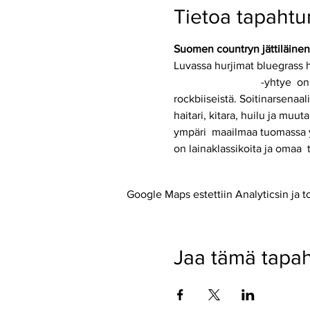
Tietoa tapaht
Suomen countryn jättiläinen,
Luvassa hurjimat bluegrass hi
Steve 'n' Seagulls
 -yhtye  on
rockbiiseistä. Soitinarsenaali
haitari, kitara, huilu ja mu
ympäri  maailmaa tuomassa y
on lainaklassikoita ja omaa  
Google Maps estettiin Analyticsin ja t
Jaa tämä tapa