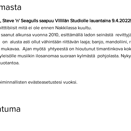
umasta
 Steve 'n' Seagulls saapuu Villilän Studiolle lauantaina 9.4.2022
tttibiisit mitä ei ole ennen Nakkilassa kuultu.
 saanut alkunsa vuonna 2010, esittämällä ladon seinästä  revittyjä 
  on  alusta asti ollut vähintään riittävän laaja; banjo, mandoliini
uta mukavaa.  Ajan myötä  yhtyeestä on hioutunut timantinkova kok
leisölle musiikin ilosanomaa suoraan kylmästä  pohjolasta. Nyky
tuotantoa.
oiminnallisten evästeasetustesi vuoksi.
htuma