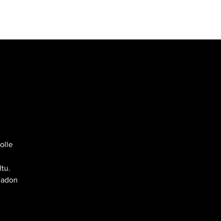
VIDEOT
YHTEYSTIEDOT
Kirjaudu
olle
ltu.
 ladon