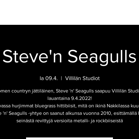
IKAHVILA
JUHLAT
TAPAHTUMAT
HOTELLI
SAVUSAUNA
Steve'n Seagulls
la 09.4.
  |  
Villilän Studiot
men countryn jättiläinen, Steve 'n' Seagulls saapuu Villilän Studi
lauantaina 9.4.2022!
assa hurjimmat bluegrass hittibiisit, mitä on ikinä Nakkilassa kuu
 'n' Seagulls -yhtye on saanut alkunsa vuonna 2010, esittämällä
seinästä revittyjä versioita metalli- ja rockbiiseistä