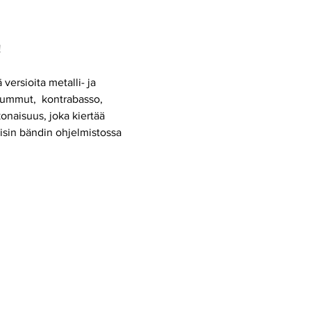
!
versioita metalli- ja 
, rummut,  kontrabasso, 
onaisuus, joka kiertää 
isin bändin ohjelmistossa 