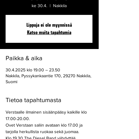
ke 30.4.
  |  
Nakkila
Lippuja ei ole myynnissä
Katso muita tapahtumia
Paikka & aika
30.4.2025 klo 19.00 – 23.50
Nakkila, Pyssykankaantie 170, 29270 Nakkila,
Suomi
Tietoa tapahtumasta
Verstaalle ilmainen sisäänpääsy kaikille klo 
17.00-20.00.
Ovet Verstaan saliin avataan klo 17.00 ja 
tarjolla herkullista ruokaa sekä juomaa.
Klo 19.30 The Diesel Band viihdyttää 