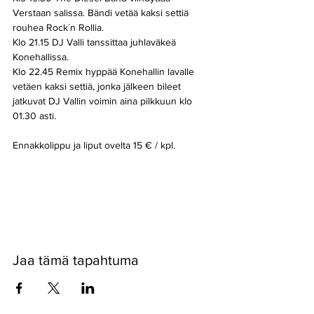
Verstaan salissa. Bändi vetää kaksi settiä 
rouhea Rock´n Rollia. 
Klo 21.15 DJ Valli tanssittaa juhlaväkeä 
Konehallissa. 
Klo 22.45 Remix hyppää Konehallin lavalle 
vetäen kaksi settiä, jonka jälkeen bileet 
jatkuvat DJ Vallin voimin aina pilkkuun klo 
01.30 asti. 
Ennakkolippu ja liput ovelta 15 € / kpl.
Näytä enemmän
Jaa tämä tapahtuma