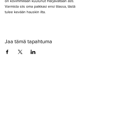
on kovimmillaan kuulunut Harjavaltaan asti. 
Varmista siis oma paikkasi ensi tilassa, tästä 
tulee kevään hauskin ilta.
Jaa tämä tapahtuma
Pyssykankaantie 170 ● 29270 Nakkila ●
0400 668 079
●
myynti@nakkilanverstas.fi
● Y-tunnus:
3490479-6
© 2022 Verstas ● Design:
Riemu Design
&
Groovehouse
●
Rekisteriseloste & Evästeet